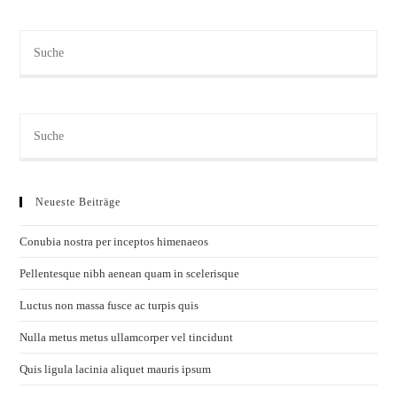
Search
this
website
Search
this
website
Neueste Beiträge
Conubia nostra per inceptos himenaeos
Pellentesque nibh aenean quam in scelerisque
Luctus non massa fusce ac turpis quis
Nulla metus metus ullamcorper vel tincidunt
Quis ligula lacinia aliquet mauris ipsum