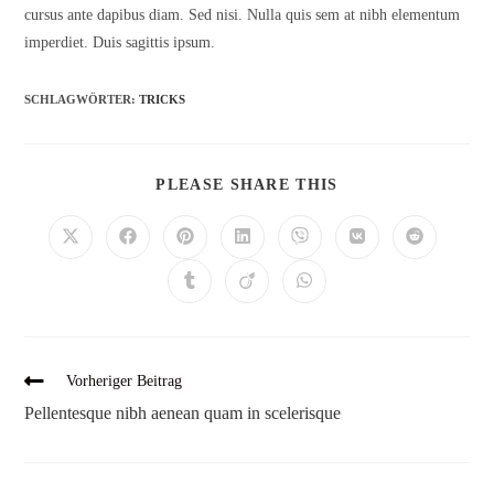
cursus ante dapibus diam. Sed nisi. Nulla quis sem at nibh elementum
imperdiet. Duis sagittis ipsum.
SCHLAGWÖRTER:
TRICKS
DIESEN
PLEASE SHARE THIS
INHALT
TEILEN
Öffnet
Öffnet
Öffnet
Öffnet
Öffnet
Öffnet
Öffnet
in
in
in
in
in
in
in
einem
einem
einem
einem
einem
einem
einem
Öffnet
Öffnet
Öffnet
neuen
neuen
neuen
neuen
neuen
neuen
neuen
in
in
in
Fenster
Fenster
Fenster
Fenster
Fenster
Fenster
Fenster
einem
einem
einem
neuen
neuen
neuen
Fenster
Fenster
Fenster
Weitere
Vorheriger Beitrag
Artikel
Pellentesque nibh aenean quam in scelerisque
ansehen