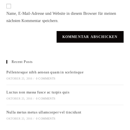
URL
Kommentieren
ein
Name, E-Mail-Adresse und Website in diesem Browser für meinen
ein
(optional)
nächsten Kommentar speichern.
Recent Posts
Pellentesque nibh aenean quam in scelerisque
OKTOBER 25, 2016
/
0 COMMENTS
Luctus non massa fusce ac turpis quis
OKTOBER 25, 2016
/
0 COMMENTS
Nulla metus metus ullamcorper vel tincidunt
OKTOBER 25, 2016
/
0 COMMENTS