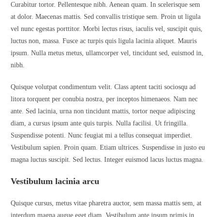
Curabitur tortor. Pellentesque nibh. Aenean quam. In scelerisque sem
at dolor. Maecenas mattis. Sed convallis tristique sem. Proin ut ligula
vel nunc egestas porttitor. Morbi lectus risus, iaculis vel, suscipit quis,
luctus non, massa. Fusce ac turpis quis ligula lacinia aliquet. Mauris
ipsum. Nulla metus metus, ullamcorper vel, tincidunt sed, euismod in,
nibh.
Quisque volutpat condimentum velit. Class aptent taciti sociosqu ad
litora torquent per conubia nostra, per inceptos himenaeos. Nam nec
ante. Sed lacinia, urna non tincidunt mattis, tortor neque adipiscing
diam, a cursus ipsum ante quis turpis. Nulla facilisi. Ut fringilla.
Suspendisse potenti. Nunc feugiat mi a tellus consequat imperdiet.
Vestibulum sapien. Proin quam. Etiam ultrices. Suspendisse in justo eu
magna luctus suscipit. Sed lectus. Integer euismod lacus luctus magna.
Vestibulum lacinia arcu
Quisque cursus, metus vitae pharetra auctor, sem massa mattis sem, at
interdum magna augue eget diam. Vestibulum ante ipsum primis in