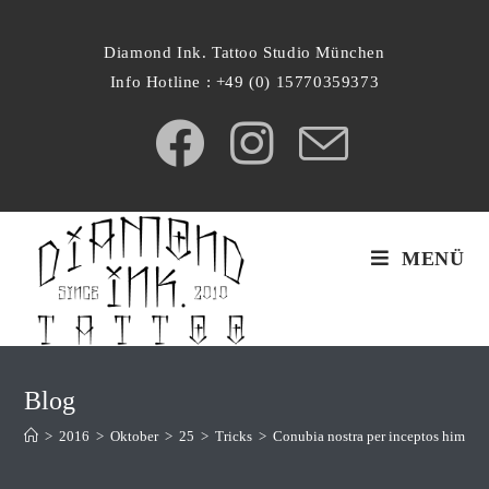
Zum
Inhalt
Diamond Ink. Tattoo Studio München
springen
Info Hotline : +49 (0) 15770359373
MENÜ
Blog
>
2016
>
Oktober
>
25
>
Tricks
>
Conubia nostra per inceptos himena