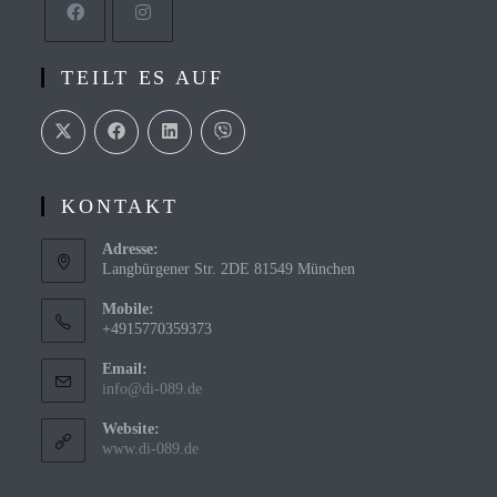
Opens
Opens
TEILT ES AUF
in
in
a
a
new
new
tab
tab
KONTAKT
Adresse:
Langbürgener Str. 2DE 81549 München
Mobile:
+4915770359373
Email:
Opens
info@di-089.de
in
your
Website:
application
www.di-089.de