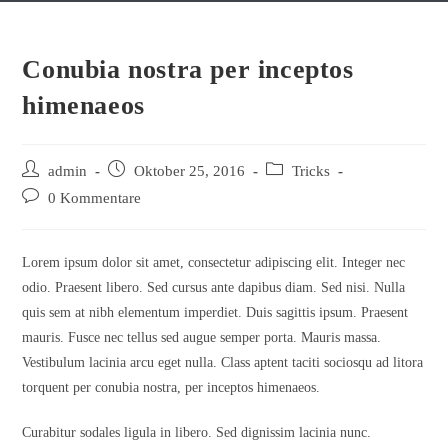
Conubia nostra per inceptos
himenaeos
Beitrags-
Beitrag
Beitrags-
admin
Oktober 25, 2016
Tricks
Autor:
veröffentlicht:
Kategorie:
Beitrags-
0 Kommentare
Kommentare:
Lorem ipsum dolor sit amet, consectetur adipiscing elit. Integer nec
odio. Praesent libero. Sed cursus ante dapibus diam. Sed nisi. Nulla
quis sem at nibh elementum imperdiet. Duis sagittis ipsum. Praesent
mauris. Fusce nec tellus sed augue semper porta. Mauris massa.
Vestibulum lacinia arcu eget nulla. Class aptent taciti sociosqu ad litora
torquent per conubia nostra, per inceptos himenaeos.
Curabitur sodales ligula in libero. Sed dignissim lacinia nunc.